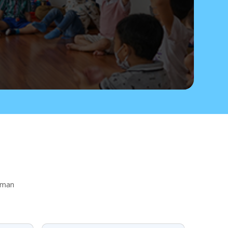
Medan Montessori School mempersiap
kombinasi soft skills dan hard skil
uman