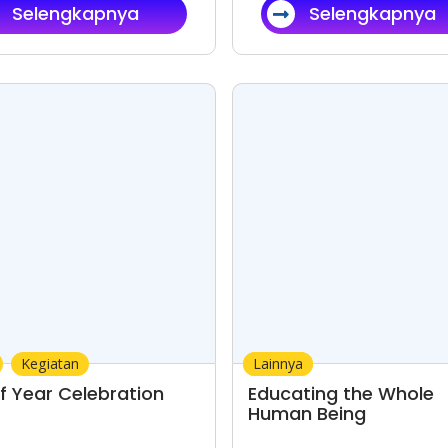
Selengkapnya
Selengkapnya
Kegiatan
Edukasi
Lainnya
f Year Celebration
Educating the Whole
Human Being