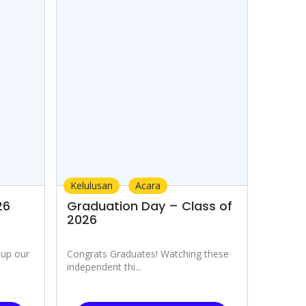
Kelulusan
Acara
26
Graduation Day – Class of
2026
 up our
Congrats Graduates! Watching these
independent thi...