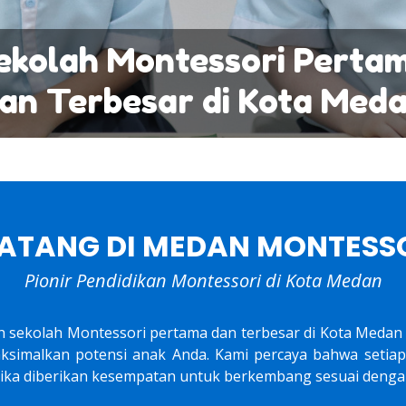
ekolah Montessori Perta
an Terbesar di Kota Med
ATANG DI MEDAN MONTESS
Pionir Pendidikan Montessori di Kota Medan
h sekolah Montessori pertama dan terbesar di Kota Meda
ksimalkan potensi anak Anda. Kami percaya bahwa setiap 
jika diberikan kesempatan untuk berkembang sesuai denga