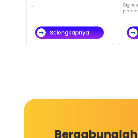
...
Big hear
perform
Selengkapnya
Bergabunglah