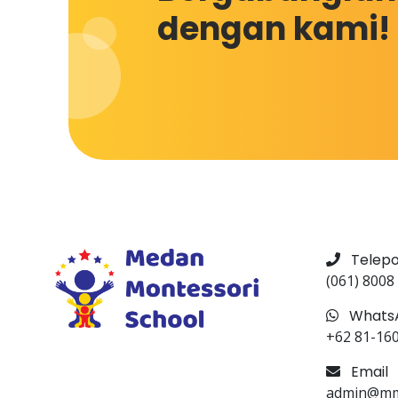
dengan kami!
Telep
(061) 8008
Whats
+62 81-16
Email
admin@mms