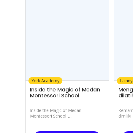
Edukasi
York Academy
Edukas
Lainny
Inside the Magic of Medan
Meng
Montessori School
dilati
Inside the Magic of Medan
Kemamp
Montessori School L...
dimiliki