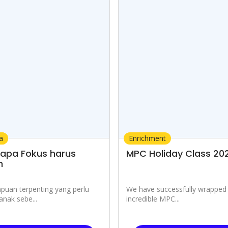
i
a
Enrichment
apa Fokus harus
MPC Holiday Class 20
h
uan terpenting yang perlu
We have successfully wrapped
 anak sebe...
incredible MPC...