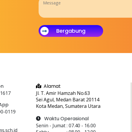
Bergabung
on
Alamat
 1617
Jl. T. Amir Hamzah No.63
Sei Agul, Medan Barat 20114
App
Kota Medan, Sumatera Utara
00-0119
Waktu Operasional
Senin - Jumat
 : 
07.40
 - 
16.00
.sch.id