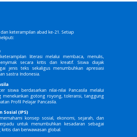
an keterampilan abad ke-21. Setiap
liputi:
a
terampilan literasi melalui membaca, menulis,
enyimak secara kritis dan kreatif. Siswa diajak
i jenis teks sekaligus menumbuhkan apresiasi
n sastra Indonesia.
sila
r siswa berdasarkan nilai-nilai Pancasila melalui
g menekankan gotong royong, toleransi, tanggung
tan Profil Pelajar Pancasila.
 Sosial (IPS)
emahami konsep sosial, ekonomi, sejarah, dan
 terpadu untuk menumbuhkan kesadaran sebagai
kritis dan berwawasan global.