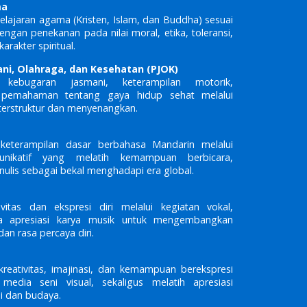
ma
ajaran agama (Kristen, Islam, dan Buddha) sesuai
engan penekanan pada nilai moral, etika, toleransi,
rakter spiritual.
ni, Olahraga, dan Kesehatan (PJOK)
kebugaran jasmani, keterampilan motorik,
ta pemahaman tentang gaya hidup sehat melalui
g terstruktur dan menyenangkan.
eterampilan dasar berbahasa Mandarin melalui
nikatif yang melatih kemampuan berbicara,
lis sebagai bekal menghadapi era global.
vitas dan ekspresi diri melalui kegiatan vokal,
rta apresiasi karya musik untuk mengembangkan
an rasa percaya diri.
eativitas, imajinasi, dan kemampuan berekspresi
 media seni visual, sekaligus melatih apresiasi
i dan budaya.