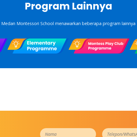
Program Lainnya
Medan Montessori School menawarkan beberapa program lainnya