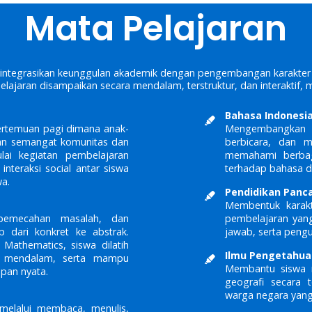
Mata Pelajaran
integrasikan keunggulan akademik dengan pengembangan karakter d
elajaran disampaikan secara mendalam, terstruktur, dan interaktif, me
Bahasa Indonesi
pertemuan pagi dimana anak-
Mengembangkan ke
an semangat komunitas dan
berbicara, dan m
ai kegiatan pembelajaran
memahami berbaga
nteraksi social antar siswa
terhadap bahasa da
a.
Pendidikan Panca
Membentuk karakte
 pemecahan masalah, dan
pembelajaran yan
p dari konkret ke abstrak.
jawab, serta pengua
athematics, siswa dilatih
Ilmu Pengetahuan
ra mendalam, serta mampu
Membantu siswa m
pan nyata.
geografi secara
warga negara yang 
 melalui membaca, menulis,