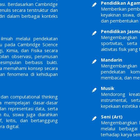
Pendidikan Aga
rasi. Berdasarkan Cambridge
Memberikan pembel
enulis secara terstruktur dan
keyakinan siswa, d
diri dalam berbagai konteks
dan pembentukan ka
Pendidikan Jasma
Mengembangkan 
ilmiah melalui pendekatan
sportivitas, ser
acu pada Cambridge Science
aktivitas fisik yan
, Kimia, dan Fisika secara
ilan observasi, perumusan
Mandarin
kesimpulan berbasis bukti.
Mengembangkan k
wa memahami konsep secara
pendekatan komu
n fenomena di kehidupan
membaca, dan menu
Musik
Mendorong kreati
 dan computational thinking
instrumental, se
a mempelajari dasar-dasar
kepekaan estetika d
an representasi data, serta
 itu, siswa juga diarahkan
Seni (Art)
f, kritis, dan bertanggung
Mengembangkan kr
a digital.
melalui berbagai
terhadap karya sen